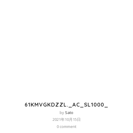
61KMVGKDZZL._AC_SL1000_
by
Sato
2021年10月15日
0 comment