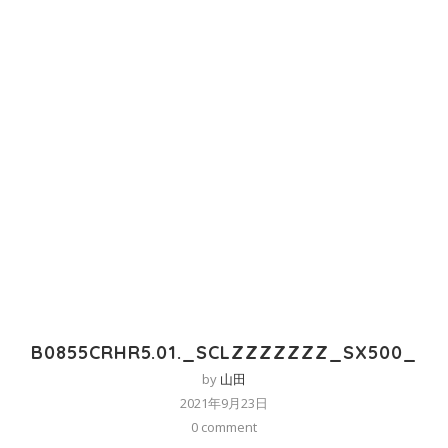
B0855CRHR5.01._SCLZZZZZZZ_SX500_
by
山田
2021年9月23日
0 comment