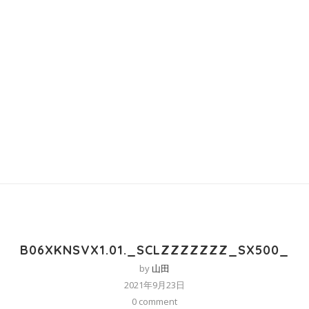
B06XKNSVX1.01._SCLZZZZZZZ_SX500_
by
山田
2021年9月23日
0 comment