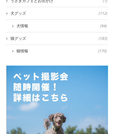
うさぎカフェとお出かけ
(1)
犬グッズ
(112)
犬情報
(94)
猫グッズ
(183)
猫情報
(170)