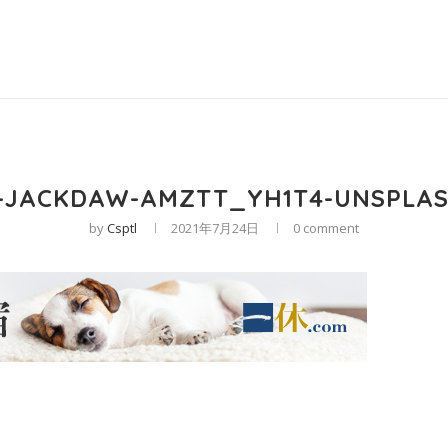
-JACKDAW-AMZTT_YH1T4-UNSPLA
by
Csptl
2021年7月24日
0 comment