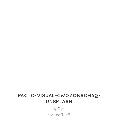
PACTO-VISUAL-CWOZONSOH6Q-
UNSPLASH
by
Csptl
2021年8月22日