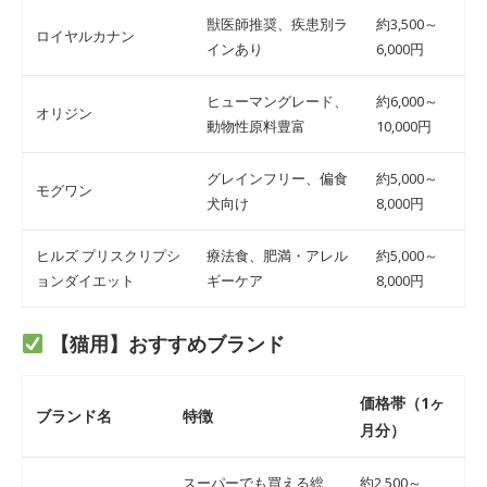
獣医師推奨、疾患別ラ
約3,500～
ロイヤルカナン
インあり
6,000円
ヒューマングレード、
約6,000～
オリジン
動物性原料豊富
10,000円
グレインフリー、偏食
約5,000～
モグワン
犬向け
8,000円
ヒルズ プリスクリプシ
療法食、肥満・アレル
約5,000～
ョンダイエット
ギーケア
8,000円
【猫用】おすすめブランド
価格帯（1ヶ
ブランド名
特徴
月分）
スーパーでも買える総
約2,500～