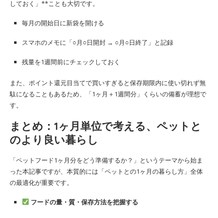
しておく」**ことも大切です。
毎月の開始日に新袋を開ける
スマホのメモに「○月○日開封 → ○月○日終了」と記録
残量を1週間前にチェックしておく
また、ポイント還元目当てで買いすぎると保存期限内に使い切れず無
駄になることもあるため、「1ヶ月＋1週間分」くらいの備蓄が理想で
す。
まとめ：1ヶ月単位で考える、ペットと
のより良い暮らし
「ペットフード1ヶ月分をどう準備するか？」というテーマから始ま
った本記事ですが、本質的には「ペットとの1ヶ月の暮らし方」全体
の最適化が重要です。
フードの量・質・保存方法を把握する