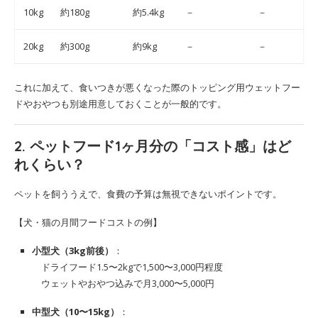
10kg
約180g
約5.4kg
－
－
20kg
約300g
約9kg
－
－
これに加えて、食いつきが悪くなった際のトッピング用ウェットフー
ドやおやつも別途用意しておくことが一般的です。
2. ペットフード1ヶ月分の「コスト感」はど
れくらい？
ペットを飼ううえで、食費の予算は無視できないポイントです。
【犬・猫の月間フードコストの例】
小型犬（3kg前後）
：
ドライフード1.5〜2kgで1,500〜3,000円程度
ウェットやおやつ込みで月3,000〜5,000円
中型犬（10〜15kg）
：