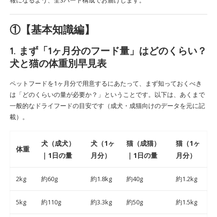
①【基本知識編】
1. まず「1ヶ月分のフード量」はどのくらい？
犬と猫の体重別早見表
ペットフードを1ヶ月分で用意するにあたって、まず知っておくべき
は「どのくらいの量が必要か？」ということです。以下は、あくまで
一般的なドライフードの目安です（成犬・成猫向けのデータを元に記
載）。
犬（成犬）
犬（1ヶ
猫（成猫）
猫（1ヶ
体重
｜1日の量
月分）
｜1日の量
月分）
2kg
約60g
約1.8kg
約40g
約1.2kg
5kg
約110g
約3.3kg
約50g
約1.5kg