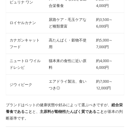
ピュリナ ワン
合栄養食
4,000円
尿路ケア・毛玉ケアな
約3,500～
ロイヤルカナン
ど種類豊富
6,000円
カナガンキャット
高たんぱく・穀物不使
約5,000～
フード
用
7,000円
ニュートロ ワイル
猫本来の食性に近い原
約4,000～
ドレシピ
料
6,000円
エアドライ製法、食い
約7,000～
ジウィピーク
つき◎
12,000円
ブランドはペットの健康状態や好みによって選ぶべきですが、
総合栄
養食であること
と、
主原料が動物性たんぱく質であること
が基本の判
断基準です。