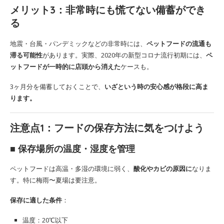
メリット3：
非常時にも慌てない備蓄ができ
る
地震・台風・パンデミックなどの非常時には、
ペットフードの流通も
滞る可能性
があります。実際、2020年の新型コロナ流行初期には、
ペ
ットフードが一時的に店頭から消えた
ケースも。
3ヶ月分を備蓄しておくことで、
いざという時の安心感が格段に高ま
ります。
注意点1：
フードの保存方法に気をつけよう
■ 保存場所の温度・湿度を管理
ペットフードは高温・多湿の環境に弱く、
酸化やカビの原因に
なりま
す。特に梅雨〜夏場は要注意。
保存に適した条件
：
温度：20℃以下