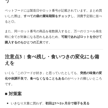
う
ペットフードには製造日やロット番号が記載されています。まとめ買
いした際は、
すべての袋の賞味期限をチェック
し、消費予定順に並べ
ると◎。
また、同一ロット番号の商品を複数購入すると、万一のリコール発生
時に全てが対象になる恐れもあるため、
可能であればロットを分けて
購入するのもひとつの工夫
です。
注意点3：
食べ残し・食いつきの変化にも備
えを
いくら「このフードが好き」と思っていたとしても、
突然の味覚の変
化や体調不良で、食べなくなることもある
のがペットの難しいところ
です。
■ 対策案
いきなり大量に買わず、
初回は1〜2ヶ月分で様子を見る