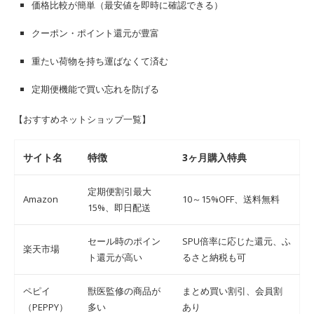
価格比較が簡単（最安値を即時に確認できる）
クーポン・ポイント還元が豊富
重たい荷物を持ち運ばなくて済む
定期便機能で買い忘れを防げる
【おすすめネットショップ一覧】
サイト名
特徴
3ヶ月購入特典
定期便割引最大
Amazon
10～15%OFF、送料無料
15%、即日配送
セール時のポイン
SPU倍率に応じた還元、ふ
楽天市場
ト還元が高い
るさと納税も可
ペピイ
獣医監修の商品が
まとめ買い割引、会員割
（PEPPY）
多い
あり