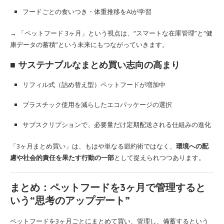
フードごとの食いつき・体重推移をAIが学習
→ 「ペットフード 3ヶ月」という視点は、“スマートな在庫管理”と“健
康データの蓄積”という未来にもつながっていきます。
■ サステナブルなまとめ買い志向の高まり
リフィル式（詰め替え型）ペットフードが増加中
プラスチック使用を減らしたエコパッケージの選択
サブスクリプションで、必要量だけ定期配送される仕組みの進化
「3ヶ月まとめ買い」は、もはや単なる節約術ではなく、
環境への配
慮や社会的責任を果たす行動の一部
として捉えられつつあります。
まとめ：ペットフードを3ヶ月で管理すると
いう“思考のアップデート”
ペットフードを3ヶ月ごとにまとめて買い、管理し、備蓄するという