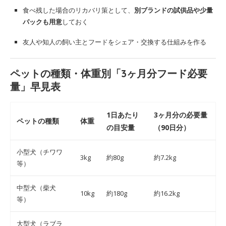
食べ残した場合のリカバリ策として、
別ブランドの試供品や少量
パックも用意
しておく
友人や知人の飼い主とフードをシェア・交換する仕組みを作る
ペットの種類・体重別「3ヶ月分フード必要
量」早見表
1日あたり
3ヶ月分の必要量
ペットの種類
体重
の目安量
（90日分）
小型犬（チワワ
3kg
約80g
約7.2kg
等）
中型犬（柴犬
10kg
約180g
約16.2kg
等）
大型犬（ラブラ