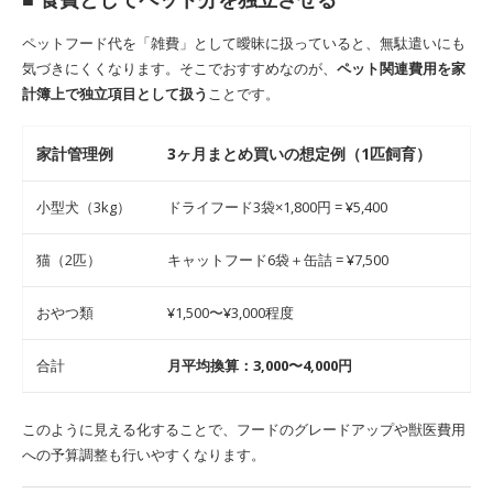
ペットフード代を「雑費」として曖昧に扱っていると、無駄遣いにも
気づきにくくなります。そこでおすすめなのが、
ペット関連費用を家
計簿上で独立項目として扱う
ことです。
家計管理例
3ヶ月まとめ買いの想定例（1匹飼育）
小型犬（3kg）
ドライフード3袋×1,800円 = ¥5,400
猫（2匹）
キャットフード6袋＋缶詰 = ¥7,500
おやつ類
¥1,500〜¥3,000程度
合計
月平均換算：3,000〜4,000円
このように見える化することで、フードのグレードアップや獣医費用
への予算調整も行いやすくなります。