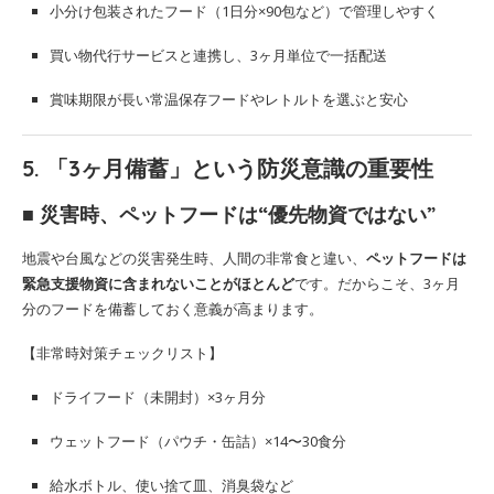
小分け包装されたフード（1日分×90包など）で管理しやすく
買い物代行サービスと連携し、3ヶ月単位で一括配送
賞味期限が長い常温保存フードやレトルトを選ぶと安心
5. 「3ヶ月備蓄」という防災意識の重要性
■ 災害時、ペットフードは“優先物資ではない”
地震や台風などの災害発生時、人間の非常食と違い、
ペットフードは
緊急支援物資に含まれないことがほとんど
です。だからこそ、3ヶ月
分のフードを備蓄しておく意義が高まります。
【非常時対策チェックリスト】
ドライフード（未開封）×3ヶ月分
ウェットフード（パウチ・缶詰）×14〜30食分
給水ボトル、使い捨て皿、消臭袋など