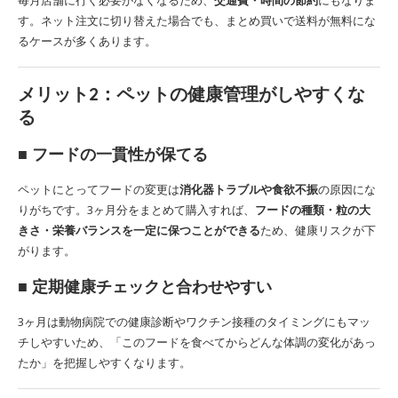
毎月店舗に行く必要がなくなるため、
交通費・時間の節約
にもなりま
す。ネット注文に切り替えた場合でも、まとめ買いで送料が無料にな
るケースが多くあります。
メリット2：
ペットの健康管理がしやすくな
る
■ フードの一貫性が保てる
ペットにとってフードの変更は
消化器トラブルや食欲不振
の原因にな
りがちです。3ヶ月分をまとめて購入すれば、
フードの種類・粒の大
きさ・栄養バランスを一定に保つことができる
ため、健康リスクが下
がります。
■ 定期健康チェックと合わせやすい
3ヶ月は動物病院での健康診断やワクチン接種のタイミングにもマッ
チしやすいため、「このフードを食べてからどんな体調の変化があっ
たか」を把握しやすくなります。