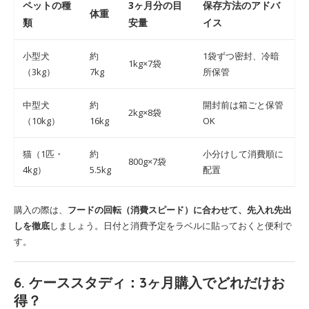
ペットの種
3ヶ月分の目
保存方法のアドバ
体重
類
安量
イス
小型犬
約
1袋ずつ密封、冷暗
1kg×7袋
（3kg）
7kg
所保管
中型犬
約
開封前は箱ごと保管
2kg×8袋
（10kg）
16kg
OK
猫（1匹・
約
小分けして消費順に
800g×7袋
4kg）
5.5kg
配置
購入の際は、
フードの回転（消費スピード）に合わせて、先入れ先出
しを徹底
しましょう。日付と消費予定をラベルに貼っておくと便利で
す。
6. ケーススタディ：3ヶ月購入でどれだけお
得？