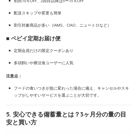
初回10％OFF、2回目以降は5〜15％OFF
配送スキップや変更も簡単
割引対象商品が多い（IAMS、CIAO、ニュートロなど）
■ ペピイ定期お届け便
定期会員だけの限定クーポンあり
多頭飼いや療法食ユーザーに人気
注意点：
フードの食いつきが急に変わった場合に備え、キャンセルやスキ
ップがしやすいサービスを選ぶことが大切です。
5. 安心できる備蓄量とは？3ヶ月分の量の目
安と買い方