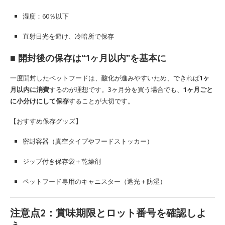
湿度：60％以下
直射日光を避け、冷暗所で保存
■ 開封後の保存は“1ヶ月以内”を基本に
一度開封したペットフードは、酸化が進みやすいため、できれば
1ヶ
月以内に消費
するのが理想です。3ヶ月分を買う場合でも、
1ヶ月ごと
に小分けにして保存
することが大切です。
【おすすめ保存グッズ】
密封容器（真空タイプやフードストッカー）
ジップ付き保存袋＋乾燥剤
ペットフード専用のキャニスター（遮光＋防湿）
注意点2：
賞味期限とロット番号を確認しよ