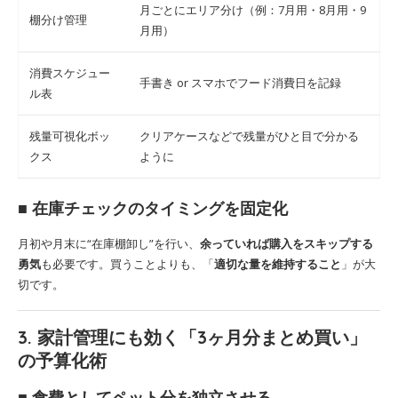
月ごとにエリア分け（例：7月用・8月用・9
棚分け管理
月用）
消費スケジュー
手書き or スマホでフード消費日を記録
ル表
残量可視化ボッ
クリアケースなどで残量がひと目で分かる
クス
ように
■ 在庫チェックのタイミングを固定化
月初や月末に“在庫棚卸し”を行い、
余っていれば購入をスキップする
勇気
も必要です。買うことよりも、「
適切な量を維持すること
」が大
切です。
3. 家計管理にも効く「3ヶ月分まとめ買い」
の予算化術
■ 食費としてペット分を独立させる