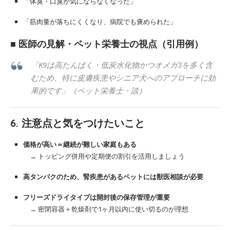
「体臭・口臭が気にならなくなった」
「筋肉量が落ちにくくなり、病院でも褒められた」
■ 医師の見解・ペット栄養士の視点（引用例）
「K9は高たんぱく・低炭水化物かつオメガ3を多く含
むため、特に皮膚疾患やシニア犬へのアプローチに効
果的です」（ペット栄養士・談）
6. 注意点と気をつけたいこと
価格が高い＝継続が難しい家庭もある
→ トッピング併用や定期便の割引を活用しましょう
高タンパクのため、腎疾患があるペットには獣医相談が必要
フリーズドライタイプは開封後の保存管理が重要
→ 密閉容器＋乾燥剤で1ヶ月以内に使い切るのが理想