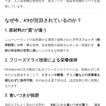
づき、人工添加物を使用せず、高タンパク・低炭水化物のフードを提
供しています。
なぜ今、K9が注目されているのか？
1. 原材料の“質”が違う
ニュージーランドの自然豊かな環境で放牧された
グラスフェッド（牧
草飼育）の牛・羊
を使用。抗生物質や成長ホルモンを一切使わず、
食
材の安全性が非常に高い
ことが大きな特徴です。
2. フリーズドライ技術による栄養保持
K9 Naturalの主力商品であるフリーズドライフードは、加熱せずに水
分だけを除去することで、
ビタミンや酵素、アミノ酸などの栄養素を
損なわずに保存可能
。水やぬるま湯で戻せば、ほぼ生肉と同じ状態に
なります。
3. 食いつきが抜群
SNS上でもよく見かける声が、「
K9にしたら食いつきが違う
」「偏食