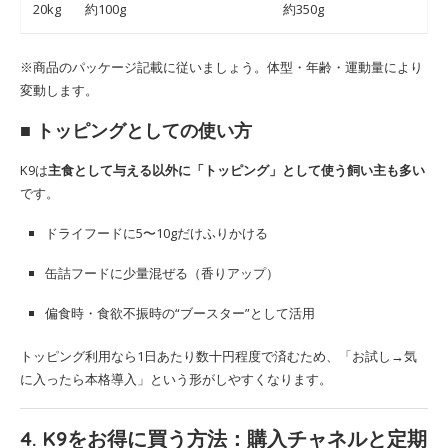
20kg
約100g
約350g
※商品のパッケージ記載に従いましょう。体型・年齢・運動量により
変動します。
■ トッピングとしての使い方
K9は
主食として与える以外に「トッピング」として使う飼い主も多い
です。
ドライフードに5〜10gだけふりかける
缶詰フードに少量混ぜる（香りアップ）
偏食時・食欲不振時の“ブースター”として活用
トッピング利用なら1日あたり数十円程度で済むため、「お試し→気
に入ったら本格導入」という形がしやすくなります。
4. K9をお得に買う方法：購入チャネルと定期