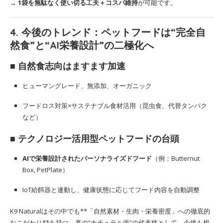
→
1袋を無駄なく使い切る工夫＋コスパ維持
が可能です。
4. 今後のトレンド：ペットフードは“完全自
然食”と“AI栄養設計”の二極化へ
■ 自然食志向はますます加速
ヒューマングレード、無添加、オーガニック
フードロス対策×サステナブル食材活用（昆虫食、代替タンパク
など）
■ テクノロジー活用型ペットフードの台頭
AIで栄養設計されたパーソナライズドフード
（例：Butternut
Box, PetPlate）
IoT給餌器と連動し、健康状態に応じてフード内容を自動調整
K9 Naturalはその中でも**「自然素材・生肉・栄養密度」への徹底的
なこだわり**を持つ、真の“ナチュラル派”の代表格として、今後も根