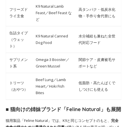
K9 Natural Lamb
フリーズド
高タンパク・低炭水化
Feast／Beef Feast な
ライ主食
物・手作り食代替にも
ど
缶詰タイプ
K9 Natural Canned
水分補給も兼ねた全世
（ウェッ
Dog Food
代対応フード
ト）
サプリメン
Omega-3 Booster／
関節ケア・皮膚被毛サ
ト系
Green Mussel
ポートなど
Beef Lung／Lamb
トリーツ
低脂肪・高たんぱくで
Heart／Hoki Fish
（おやつ）
しつけにも使える
Bites
■ 猫向けの姉妹ブランド「Feline Natural」も展開
猫用製品「Feline Natural」では、K9と同じコンセプトのもと、
完全
肉食の猫のために最適化された栄養バランス
を持つ商品が揃っていま