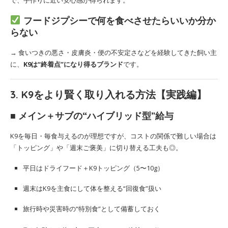
フードジプシーで何を食べさせたらいいか分か
らない
→ 食いつきの悪さ・皮膚炎・便の不安定さなどを経験してきた飼い主
に、
K9は“終着点”になり得るブランド
です。
3. K9をより賢く取り入れる方法【実践編】
■ メイン＋サブの“ハイブリッド型”給与
K9を毎日・毎食与えるのが理想ですが、コストの関係で難しい場合は
「トッピング」や「週末ご褒美」に切り替える工夫も◎。
平日はドライフード＋K9トッピング（5〜10g）
週末はK9を主食にして体を整える“回復食”扱い
旅行時や災害時の“特別食”として備蓄しておく