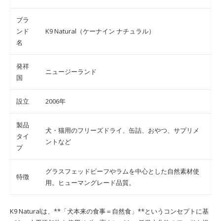
ブラ
ンド
K9 Natural（ケーナイン ナチュラル）
名
発祥
ニュージーランド
国
設立
2006年
製品
犬・猫用のフリーズドライ、缶詰、おやつ、サプリメ
タイ
ントなど
プ
グラスフェッドビーフやラムを中心とした自然素材使
特徴
用。ヒューマングレード品質。
K9 Naturalは、**「犬本来の食事＝自然食」**というコンセプトに基