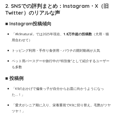
2. SNSでの評判まとめ：Instagram・X（旧
Twitter）のリアルな声
■ Instagram投稿傾向
「#k9natural」では2025年現在、
1.8万件超の投稿数
（犬用・猫
用合わせて）
トッピング利用・手作り食併用・パウチの開封動画が人気
ペット用バースデーや旅行中の“特別食”として紹介するユーザー
も多数
■ 投稿例
「K9のおかげで偏食っ子が自分からお皿に向かうようになっ
た…！」
「愛犬がシニア期に入り、栄養重視でK9に切り替え。毛艶がツヤ
ツヤ！」