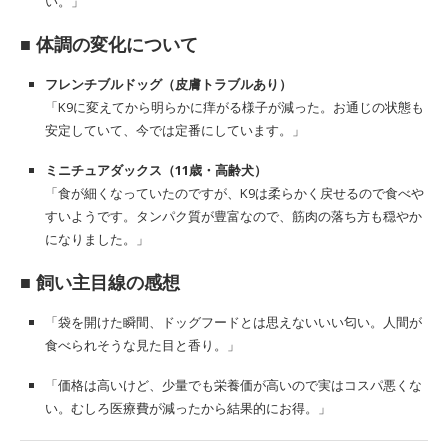
い。」
■ 体調の変化について
フレンチブルドッグ（皮膚トラブルあり）
「K9に変えてから明らかに痒がる様子が減った。お通じの状態も
安定していて、今では定番にしています。」
ミニチュアダックス（11歳・高齢犬）
「食が細くなっていたのですが、K9は柔らかく戻せるので食べや
すいようです。タンパク質が豊富なので、筋肉の落ち方も穏やか
になりました。」
■ 飼い主目線の感想
「袋を開けた瞬間、ドッグフードとは思えないいい匂い。人間が
食べられそうな見た目と香り。」
「価格は高いけど、少量でも栄養価が高いので実はコスパ悪くな
い。むしろ医療費が減ったから結果的にお得。」