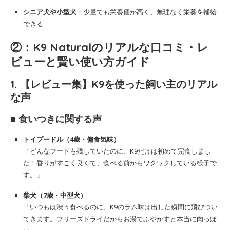
シニア犬や小型犬
：少量でも栄養価が高く、無理なく栄養を補給
できる
②：K9 Naturalのリアルな口コミ・レ
ビューと賢い使い方ガイド
1. 【レビュー集】K9を使った飼い主のリアル
な声
■ 食いつきに関する声
トイプードル（4歳・偏食気味）
「どんなフードも残していたのに、K9だけは初めて完食しまし
た！香りがすごく良くて、食べる前からワクワクしている様子で
す。」
柴犬（7歳・中型犬）
「いつもは渋々食べるのに、K9のラム味は出した瞬間に飛びつい
てきます。フリーズドライだからお湯でふやかすと本当に肉っぽ