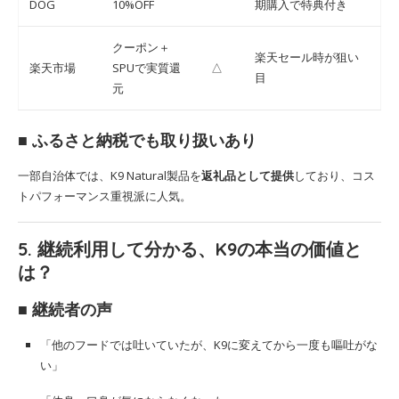
DOG
10%OFF
期購入で特典付き
クーポン＋
楽天セール時が狙い
楽天市場
SPUで実質還
△
目
元
■ ふるさと納税でも取り扱いあり
一部自治体では、K9 Natural製品を
返礼品として提供
しており、コス
トパフォーマンス重視派に人気。
5. 継続利用して分かる、K9の本当の価値と
は？
■ 継続者の声
「他のフードでは吐いていたが、K9に変えてから一度も嘔吐がな
い」