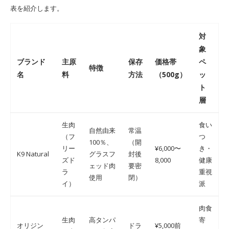
表を紹介します。
対
象
ブランド
主原
保存
価格帯
ペ
特徴
名
料
方法
（500g）
ッ
ト
層
生肉
食い
自然由来
常温
（フ
つ
100％、
（開
リー
¥6,000〜
き・
K9 Natural
グラスフ
封後
ズド
8,000
健康
ェッド肉
要密
ラ
重視
使用
閉）
イ）
派
肉食
生肉
高タンパ
寄
オリジン
ドラ
¥5,000前