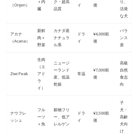
＋内
ク・超高
り、
（Orijen）
イ
後
臓
品質
活発
な犬
新鮮
カナダ産
バラ
アカナ
ドラ
¥4,000前
肉＋
ナチュラ
ンス
（Acana）
イ
後
野菜
ル系
派
生肉
ニュージ
高級
（エ
ーランド
¥7,000前
自然
Ziwi Peak
アド
常温
産、低温
後
食志
ラ
乾燥
向
イ）
子
フル
穀物フリ
犬・
ナウフレ
ドラ
¥3,500前
ーツ
ー、低ア
高齢
ッシュ
イ
後
＋魚
レルゲン
犬向
け