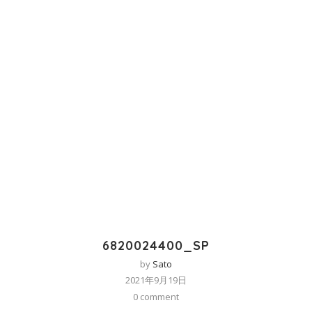
6820024400_SP
by
Sato
2021年9月19日
0 comment