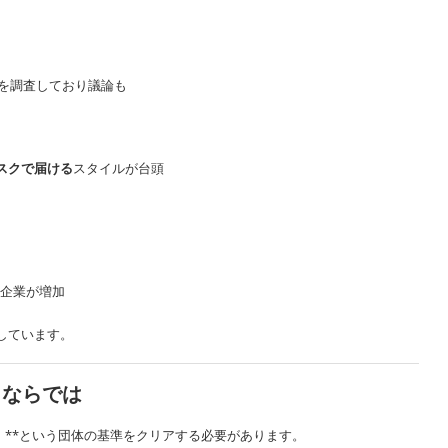
」を調査しており議論も
スクで届ける
スタイルが台頭
企業が増加
しています。
カならでは
会）**という団体の基準をクリアする必要があります。