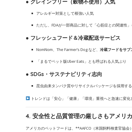
● グレインフリー（穀物不使用）人気
アレルギー対策として根強い人気
ただし、FDAが一部商品に対して「心筋症との関連性
● フレッシュフード＆冷蔵配送サービス
NomNom、The Farmer’s Dog など、
冷蔵フードをサブ
「まるでペット版Uber Eats」とも呼ばれる人気ぶり
● SDGs・サステナビリティ志向
昆虫由来タンパク質やリサイクルパッケージを採用する
トレンドは「安心」「健康」「環境」重視へと急速に変化
4. 安全性と品質管理の厳しさもアメリ
アメリカのペットフードは、**AAFCO（米国飼料検査官協