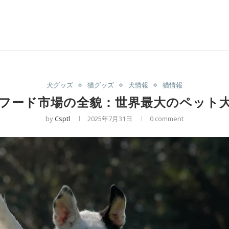
犬グッズ
猫グッズ
犬情報
猫情報
フード市場の全貌：世界最大のペット
by
Csptl
2025年7月31日
0 comment