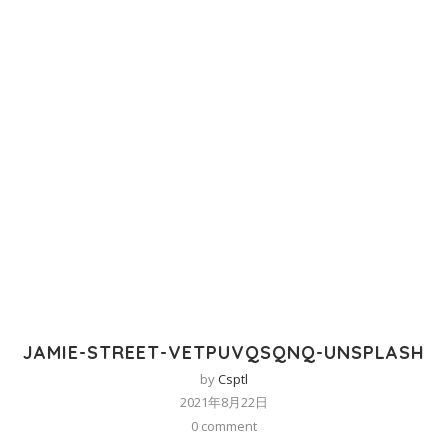
JAMIE-STREET-VETPUVQSQNQ-UNSPLASH
by
Csptl
2021年8月22日
0 comment