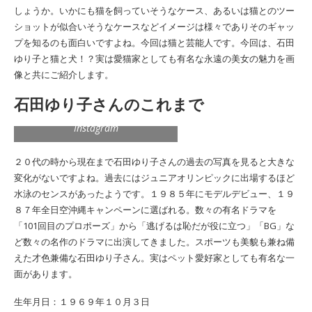
しょうか。いかにも猫を飼っていそうなケース、あるいは猫とのツー
ショットが似合いそうなケースなどイメージは様々でありそのギャッ
プを知るのも面白いですよね。今回は猫と芸能人です。今回は、石田
ゆり子と猫と犬！？実は愛猫家としても有名な永遠の美女の魅力を画
像と共にご紹介します。
石田ゆり子さんのこれまで
Instagram
２０代の時から現在まで石田ゆり子さんの過去の写真を見ると大きな
変化がないですよね。過去にはジュニアオリンピックに出場するほど
水泳のセンスがあったようです。１９８５年にモデルデビュー、１９
８７年全日空沖縄キャンペーンに選ばれる。数々の有名ドラマを
「101回目のプロポーズ」から「逃げるは恥だが役に立つ」「BG」な
ど数々の名作のドラマに出演してきました。スポーツも美貌も兼ね備
えた才色兼備な石田ゆり子さん。実はペット愛好家としても有名な一
面があります。
生年月日：１９６９年１０月３日