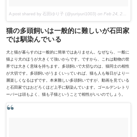
A post shared by 石田ゆり子 (@yuriyuri1003)
on
Feb 24, 2018 at 6:20pm PST
猫の多頭飼いは一般的に難しいが石田家
では馴染んでいる
犬と猫が暮らすのは一般的に簡単ではありません。なぜなら、一般に
猫より犬のほうが大きくて強いからです。ですから、これは動物の世
界では大きく意味を持ちます。多頭飼いで大切なのは、猫同士の相性
が大切です。多頭飼いがうまくいっていれば、猫も人も毎日がより一
層楽しくなるはずです。本来難しい多頭飼いですが、動画を見ている
と石田家ではおどろくほど上手に馴染んています。ゴールデンレトリ
ーバーは頭もよく、猫も子猫ということで相性がいいのでしょう。