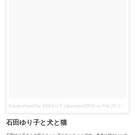
A post shared by 石田ゆり子 (@yuriyuri1003)
on
Feb 23, 2018 at 3:05pm PST
石田ゆり子と犬と猫
石田ゆり子さんの足とニャン子とわんちゃんです。本当に仲がいいの