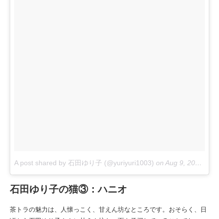
A post shared by 石田ゆり子 (@yuriyuri1003)
on
Aug 9, 2017 at 10:27pm PDT
石田ゆり子の猫③：ハニオ
茶トラの魅力は、人懐っこく、甘えん坊なところです。おそらく、日