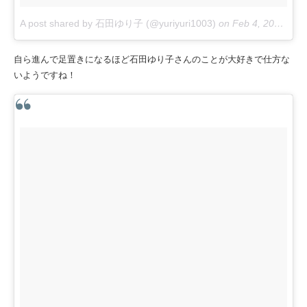
A post shared by 石田ゆり子 (@yuriyuri1003)
on
Feb 4, 2018 at 9:21pm PST
自ら進んで足置きになるほど石田ゆり子さんのことが大好きで仕方な
いようですね！