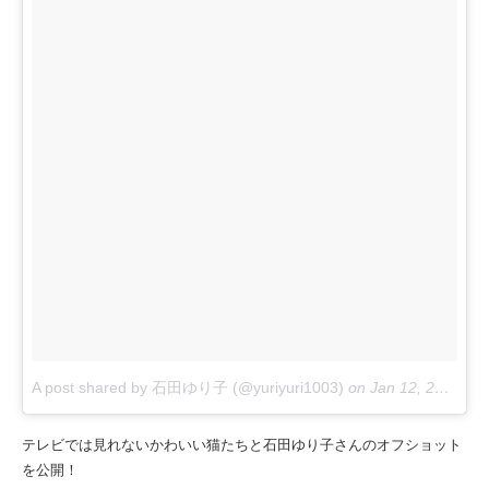
A post shared by 石田ゆり子 (@yuriyuri1003)
on
Jan 12, 2018 at 1:14am PST
テレビでは見れないかわいい猫たちと石田ゆり子さんのオフショット
を公開！