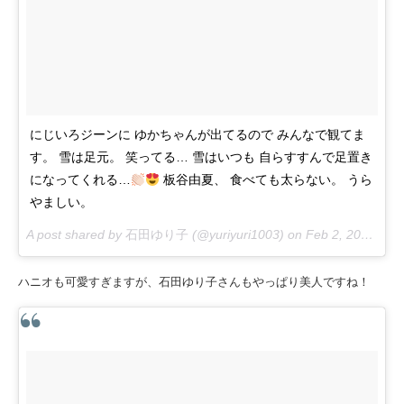
にじいろジーンに ゆかちゃんが出てるので みんなで観てま
す。 雪は足元。 笑ってる… 雪はいつも 自らすすんで足置き
になってくれる…
板谷由夏、 食べても太らない。 うら
やましい。
A post shared by
石田ゆり子
(@yuriyuri1003) on
Feb 2, 2018 at 4:22pm PST
ハニオも可愛すぎますが、石田ゆり子さんもやっぱり美人ですね！