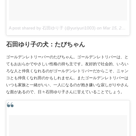
A post shared by 石田ゆり子 (@yuriyuri1003)
on
Mar 15, 2018 at 6:15pm PDT
石田ゆり子の犬：たびちゃん
ゴールデンレトリーバーのたびちゃん。ゴールデンレトリバーは、と
てもおおらかでやさしい性格の持ち主です。友好的で社会的、いろい
ろな人と仲良くなれるのがゴールデンレトリバーだからこそ、ニャン
コとも仲良くなれ田のかもしれません。またゴールデンレトリバーは
いつも家族と一緒がいい、一人になるのが抱き嫌いな寂しがりやさん
な面があるので、日々石田ゆり子さんに甘えていることでしょう。