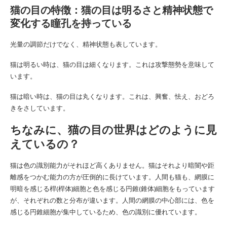
猫の目の特徴：猫の目は明るさと精神状態で
変化する瞳孔を持っている
光量の調節だけでなく、精神状態も表しています。
猫は明るい時は、猫の目は細くなります。これは攻撃態勢を意味して
います。
猫は暗い時は、猫の目は丸くなります。これは、興奮、怯え、おどろ
きをさしています。
ちなみに、猫の目の世界はどのように見
えているの？
猫は色の識別能力がそれほど高くありません。猫はそれより暗闇や距
離感をつかむ能力の方が圧倒的に長けています。人間も猫も、網膜に
明暗を感じる桿(桿体)細胞と色を感じる円錐(錐体)細胞をもっています
が、それぞれの数と分布が違います。人間の網膜の中心部には、色を
感じる円錐細胞が集中しているため、色の識別に優れています。