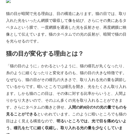
猫の目が暗闇で光る理由は、目の構造にあります。猫の目では、取り
入れた光をいったん網膜で吸収して像を結び、さらにその奥にあるタ
ペタムという膜で、一度網膜を通過した光を反射させ、再度網膜に映
像として伝えています。猫のタペタムでの光の反射が、暗闇で猫の目
を光らせるのです。
猫の目が変化する理由とは？
「猫の目のように」かわるというように、猫の瞳孔が丸くなったり、
糸のように細くなったりと変化するのも、猫の目の大きな特徴です。
なぜなら、猫の目がその瞳孔の大きさで、取り入れる光の量を調節し
ているからです。暗いところでは瞳孔を開き、光をたくさん取り入れ
ます。しかも猫のこの目は、その体に対する比率からいうと、人間よ
りかなり大きいので、そのぶん多くの光を取り入れることができま
す。さらにタペタムの働きと併せ、
人間の約6分の1の光の量でものを
見ることができる
といわれています。このように暗いところでも猫の
目はよく見える構造なので、
明るいところでは、光で目を痛めないよ
う、瞳孔をたてに細く収縮し、取り入れる光の量を少なくしていま