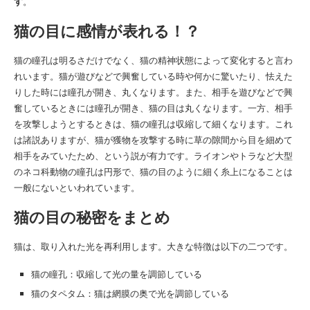
す
。
猫の目に感情が表れる！？
猫の瞳孔は明るさだけでなく、猫の精神状態によって変化すると言わ
れいます。猫が遊びなどで興奮している時や何かに驚いたり、怯えた
りした時には瞳孔が開き、丸くなります。また、相手を遊びなどで興
奮しているときには瞳孔が開き、猫の目は丸くなります。一方、相手
を攻撃しようとするときは、猫の瞳孔は収縮して細くなります。これ
は諸説ありますが、猫が獲物を攻撃する時に草の隙間から目を細めて
相手をみていたため、という説が有力です。ライオンやトラなど大型
のネコ科動物の瞳孔は円形で、猫の目のように細く糸上になることは
一般にないといわれています。
猫の目の秘密をまとめ
猫は、取り入れた光を再利用します。大きな特徴は以下の二つです。
猫の瞳孔：収縮して光の量を調節している
猫のタペタム：猫は網膜の奥で光を調節している