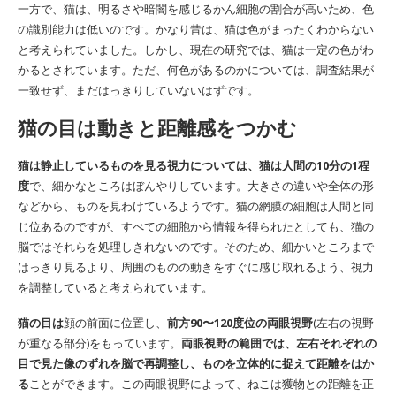
一方で、猫は、明るさや暗闇を感じるかん細胞の割合が高いため、色
の識別能力は低いのです。かなり昔は、猫は色がまったくわからない
と考えられていました。しかし、現在の研究では、猫は一定の色がわ
かるとされています。ただ、何色があるのかについては、調査結果が
一致せず、まだはっきりしていないはずです。
猫の目は動きと距離感をつかむ
猫は静止しているものを見る視力については、猫は人間の10分の1程
度
で、細かなところはぼんやりしています。大きさの違いや全体の形
などから、ものを見わけているようです。猫の網膜の細胞は人間と同
じ位あるのですが、すべての細胞から情報を得られたとしても、猫の
脳ではそれらを処理しきれないのです。そのため、細かいところまで
はっきり見るより、周囲のものの動きをすぐに感じ取れるよう、視力
を調整していると考えられています。
猫の目は
顔の前面に位置し、
前方90〜120度位の両眼視野
(左右の視野
が重なる部分)をもっています。
両眼視野の範囲では、左右それぞれの
目で見た像のずれを脳で再調整し、ものを立体的に捉えて距離をはか
る
ことができます。この両眼視野によって、ねこは獲物との距離を正