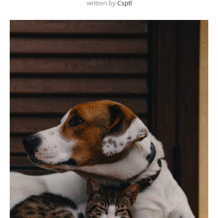
written by
Csptl