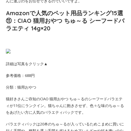
んに運ぶのをお任せできるのでいいですよ。
Amazonで人気のペット用品ランキング15選
⑪：CIAO 猫用おやつ ちゅ～る シーフードバ
ラエティ 14g×20
詳細は写真をクリック▲
参考価格：688円
分類：猫用おやつ
猫好きさんご存知のCIAO 猫用おやつ ちゅ～るのシーフードバラエテ
ィが11位にランクイン。猫ちゃんに飽きさせず、色々な味のちゅ～る
をあげたい方に人気のバラエティパックです。
バラエティパックは20本のちゅ～るが入っているためこまめに買いに
行く手間や、種類を選ぶ手間を省けるためアレルギーや好き嫌いのな