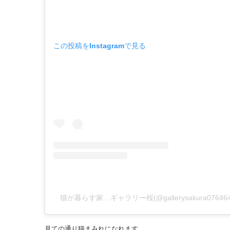
この投稿をInstagramで見る
猫が暮らす家…ギャラリー桜(@gallerysakura076
見ての通り猫まみれになれます。