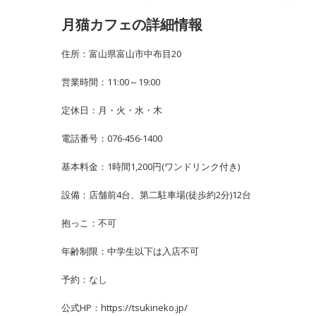
月猫カフェの詳細情報
住所：富山県富山市中布目20
営業時間：11:00～19:00
定休日：月・火・水・木
電話番号：076-456-1400
基本料金：1時間1,200円(ワンドリンク付き)
設備：店舗前4台、第二駐車場(徒歩約2分)12台
抱っこ：不可
年齢制限：中学生以下は入店不可
予約：なし
公式HP：https://tsukineko.jp/