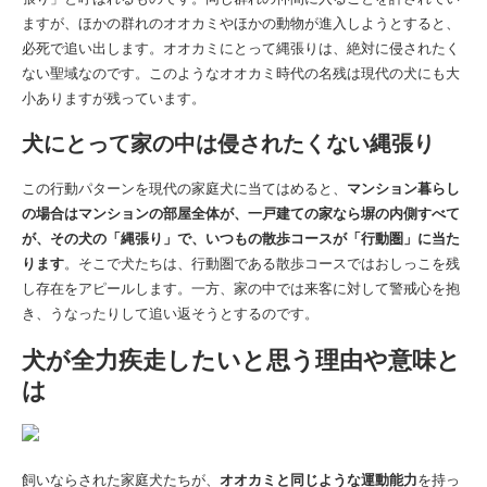
ますが、ほかの群れのオオカミやほかの動物が進入しようとすると、
必死で追い出します。オオカミにとって縄張りは、絶対に侵されたく
ない聖域なのです。このようなオオカミ時代の名残は現代の犬にも大
小ありますが残っています。
犬にとって家の中は侵されたくない縄張り
この行動パターンを現代の家庭犬に当てはめると、
マンション暮らし
の場合はマンションの部屋全体が、一戸建ての家なら塀の内側すべて
が、その犬の「縄張り」で、いつもの散歩コースが「行動圏」に当た
ります
。そこで犬たちは、行動圏である散歩コースではおしっこを残
し存在をアピールします。一方、家の中では来客に対して警戒心を抱
き、うなったりして追い返そうとするのです。
犬が全力疾走したいと思う理由や意味と
は
飼いならされた家庭犬たちが、
オオカミと同じような運動能力
を持っ