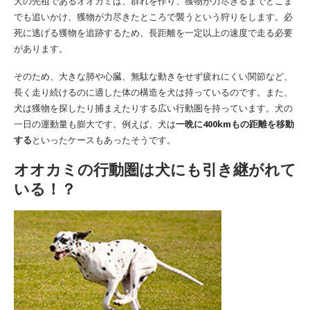
犬の先祖であるオオカミは、群れを作り、獲物が力尽きるまでどこま
でも追いかけ、獲物が力尽きたところで襲うという狩りをします。必
死に逃げる獲物を追跡するため、長距離を一定以上の速度で走る必要
があります。
そのため、大きな肺や心臓、無駄な動きをせず疲れにくい関節など、
長く走り続けるのに適した体の構造を犬は持っているのです。また、
犬は獲物を探したり捕まえたりする広い行動圏を持っています。犬の
一日の運動量も膨大です。例えば、犬は
一晩に400kmもの距離を移動
する
といったケースもあったそうです。
オオカミの行動圏は犬にも引き継がれて
いる！？