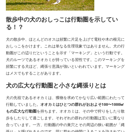
散歩中の犬のおしっこは行動圏を示してい
る！？
犬の散歩中、ほとんどのオスは頻繁に片足を上げて電柱や木の根元に
おしっこをかけます。これは単なる生理現象ではありません。犬の行
動圏がこの辺りだということを示す「マーキング」という行動です。
犬のルーツであるオオカミが持っている習性です。このマーキングを
頻繁にする犬ほど、縄張り意識が強いといわれています。マーキング
はメスでもすることがあります。
犬の広大な行動圏と小さな縄張りとは
犬の先祖であるオオカミは、獲物を求めてかなり広い範囲にわたって
行動していました。
オオカミはひとつの群れがおおよそ100〜1000㎢
もの広大な行動圏
を持ちます。オオカミは、その中で狩りをしたり散
歩をしたりして過ごします。それぞれの群れの行動圏は互いに重なり
合っています。一方、行動圏の中の巣穴とその周辺の狭い範囲が「縄
張り」と呼ばれるものです。同じ群れの仲間に入ることを許されてい