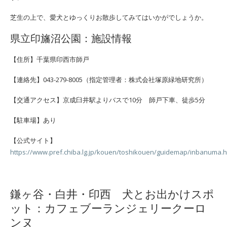
芝生の上で、愛犬とゆっくりお散歩してみてはいかがでしょうか。
県立印旛沼公園：施設情報
【住所】千葉県印西市師戸
【連絡先】043-279-8005（指定管理者：株式会社塚原緑地研究所）
【交通アクセス】京成臼井駅よりバスで10分 師戸下車、徒歩5分
【駐車場】あり
【公式サイト】
https://www.pref.chiba.lg.jp/kouen/toshikouen/guidemap/inbanuma.h
鎌ヶ谷・白井・印西 犬とお出かけスポ
ット：カフェブーランジェリークーロ
ンヌ