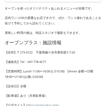
オーブンを使ったオリジナリティあふれるメニューが自慢です。
店内ワンコOKの貴重なお店ですので、
ぜひ、ワンコ連れであることを
告げて予約してから訪れてください。
美味しい料理の後は、特設スタジオで撮影もできます。
オーブンプラス
：施設情報
【住所】〒273-0122 千葉県鎌ケ谷市東初富5-7-26
【連絡先】Tel：047-778-4277
【営業時間】Lunch 11:00〜16:00 (L.O15:00) Dinner 金曜〜日曜
18:00〜21:00 (お酒L.O20:00)
【定休日】水曜
【駐車場】あり（共有駐車場）
【公式サイト】
https://oven-plus.com/