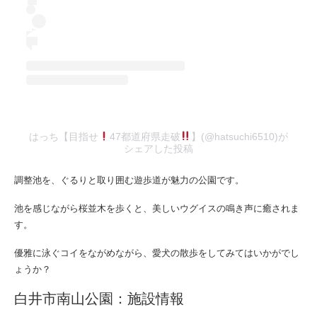
はっち【目指せ
47都道府県走破
】(@hatsuchi6510)が
シェアした投稿
調整池を、ぐるりと取り囲む遊歩道が魅力の公園です。
池を感じながら桜並木を歩くと、美しいウグイスの鳴き声に癒されま
す。
優雅に泳ぐコイをながめながら、愛犬の散歩をしてみてはいかがでし
ょうか？
白井市南山公園：施設情報