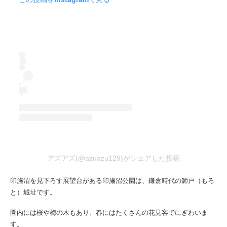
アズアズ(@azuazu129)がシェアした投稿
印旛沼を見下ろす展望台がある印旛沼公園は、鎌倉時代の師戸（もろ
と）城址です。
園内には桜や梅の木もあり、春にはたくさんの花見客でにぎわいま
す。