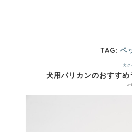
TAG:
ペ
犬グ
犬用バリカンのおすすめ
wr