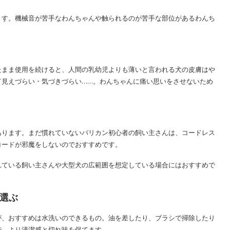
ます。機械音が苦手なわんちゃんや触られるのが苦手な部位があるわんち
たまま使用を続けると、人間の乳幼児よりも薄いと言われる犬の皮膚はや
て見えづらい・気づきづらい……。わんちゃんに痛い思いをさせないため
あります。まだ慣れていないバリカン初心者の飼い主さんは、コードレス
コードが邪魔をしないのでおすすめです。
れている飼い主さんや大型犬の広範囲を想定している場合にはおすすめで
選ぶ
が、おすすめは水洗いのできるもの。油を差したり、ブラシで掃除したり
で、より清潔感と切れ味を保てます。