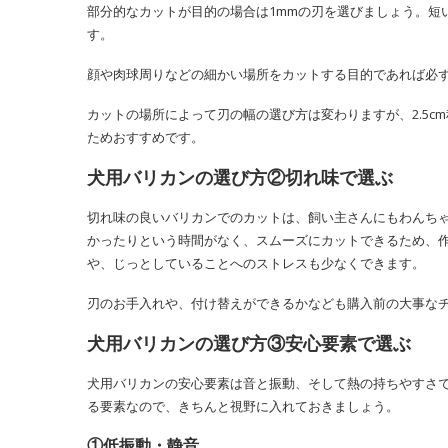
部分的なカットが目的の場合は1mmの刃を選びましょう。短
す。
顔や肉球周りなどの細かい場所をカットする目的であれば必ず
カットの場所によって刃の幅の選び方は変わりますが、2.5
ためおすすめです。
犬用バリカンの選び方②切れ味で選ぶ
切れ味の良いバリカンでのカットは、飼い主さんにもわんち
かったりという時間がなく、スムーズにカットできるため、
や、じっとしていることへのストレスも少なくできます。
刃のお手入れや、付け替えができるかなども購入前の大事な
犬用バリカンの選び方③安心要素で選ぶ
犬用バリカンの安心要素は音と振動、そして熱の持ちやすさ
る要素なので、きちんと視野に入れておきましょう。
①低振動・静音