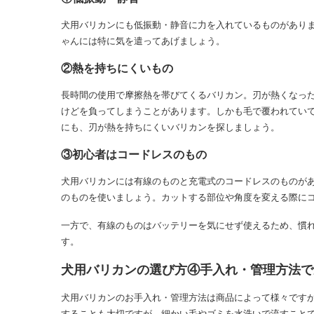
犬用バリカンにも低振動・静音に力を入れているものがあり
ゃんには特に気を遣ってあげましょう。
②熱を持ちにくいもの
長時間の使用で摩擦熱を帯びてくるバリカン。刃が熱くなっ
けどを負ってしまうことがあります。しかも毛で覆われてい
にも、刃が熱を持ちにくいバリカンを探しましょう。
③初心者はコードレスのもの
犬用バリカンには有線のものと充電式のコードレスのものが
のものを使いましょう。カットする部位や角度を変える際に
一方で、有線のものはバッテリーを気にせず使えるため、慣
す。
犬用バリカンの選び方④手入れ・管理方法で
犬用バリカンのお手入れ・管理方法は商品によって様々です
することも大切ですが、細かい毛やゴミを水洗いで流すこと