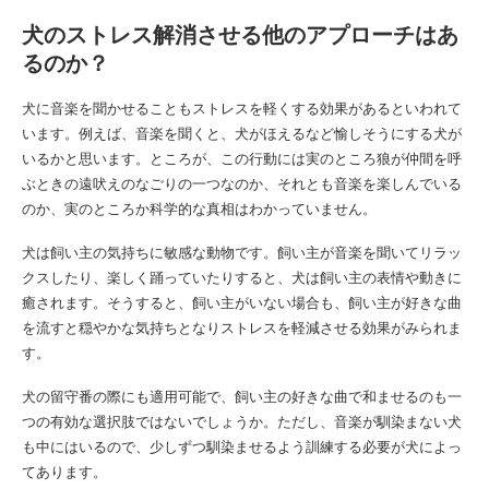
犬のストレス解消させる他のアプローチはあ
るのか？
犬に音楽を聞かせることもストレスを軽くする効果があるといわれて
います。例えば、音楽を聞くと、犬がほえるなど愉しそうにする犬が
いるかと思います。ところが、この行動には実のところ狼が仲間を呼
ぶときの遠吠えのなごりの一つなのか、それとも音楽を楽しんでいる
のか、実のところか科学的な真相はわかっていません。
犬は飼い主の気持ちに敏感な動物です。飼い主が音楽を聞いてリラッ
クスしたり、楽しく踊っていたりすると、犬は飼い主の表情や動きに
癒されます。そうすると、飼い主がいない場合も、飼い主が好きな曲
を流すと穏やかな気持ちとなりストレスを軽減させる効果がみられま
す。
犬の留守番の際にも適用可能で、飼い主の好きな曲で和ませるのも一
つの有効な選択肢ではないでしょうか。ただし、音楽が馴染まない犬
も中にはいるので、少しずつ馴染ませるよう訓練する必要が犬によっ
てあります。