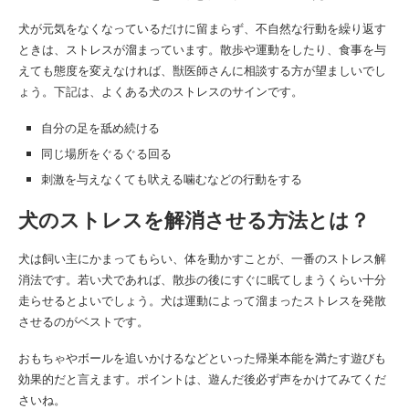
犬が元気をなくなっているだけに留まらず、不自然な行動を繰り返す
ときは、ストレスが溜まっています。散歩や運動をしたり、食事を与
えても態度を変えなければ、獣医師さんに相談する方が望ましいでし
ょう。下記は、よくある犬のストレスのサインです。
自分の足を舐め続ける
同じ場所をぐるぐる回る
刺激を与えなくても吠える噛むなどの行動をする
犬のストレスを解消させる方法とは？
犬は飼い主にかまってもらい、体を動かすことが、一番のストレス解
消法です。若い犬であれば、散歩の後にすぐに眠てしまうくらい十分
走らせるとよいでしょう。犬は運動によって溜まったストレスを発散
させるのがベストです。
おもちゃやボールを追いかけるなどといった帰巣本能を満たす遊びも
効果的だと言えます。ポイントは、遊んだ後必ず声をかけてみてくだ
さいね。