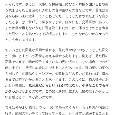
えられます。例えば、大嫌いな掃除機と結びつく戸棚を開ける音や薬
を飲ませられる合図の引き出しの音や薬びんの音などです。普段は自
分から飼い主に近寄ってくるねこでも、こうした音や似たような音が
したときには、警戒して遠ざかります。ほかにも、交通事故にあって
まだ苦痛が癒えないうちに引き取られたねこが、痛みとそのとき出会
った飼い主とを結びつけて記憶してしまい、なかなかなつかなかった
という例もあります。
ちょっとした変化が原因の場合も、見た目や匂いのちょっとした変化
が、猫にとまどいや不安を与える場合もあります。例えば、見た目の
変化でいえば、猫が帽子を被った人の姿に慣れていない場合、それが
飼い主でも、見慣れぬ姿におびえることがあります。猫の匂いの変化
も同じで、化粧品やシャンプー、柔軟剤などの匂いが変われば、慣れ
るまでに時間がかかることもありえます。このように、猫の様子がお
かしい理由は、
気分屋だからというわけではなく、小さなことでも何
かきっかけ
があるのです。この変化を飼い主さんは猫の様子がおかし
いと感じるケースが高いのです。
普段は仲がよい猫同士でも、つけて帰ってくると、もう片方が病院に
行き、病院の匂いをつけて帰ってくると、もう片方が威嚇することも