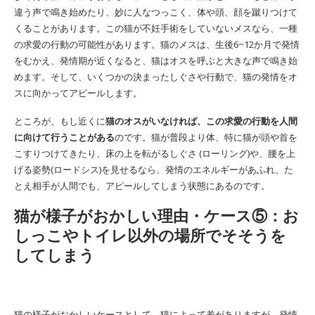
違う声で鳴き始めたり、妙に人なつっこく、体や頭、顔を蹴りつけて
くることがあります。この猫が不妊手術をしていないメスなら、一種
の求愛の行動の可能性があります。猫のメスは、生後6~12か月で発情
をむかえ、発情期が近くなると、猫はオスを呼ぶと大きな声で鳴き始
めます。そして、いくつかの決まったしぐさや行動で、猫の発情をオ
スに向かってアピールします。
ところが、もし近くに
猫のオスがいなければ、この求愛の行動を人間
に向けて行うことがある
のです。猫が普段より体、特に猫が頭や首を
こすりつけてきたり、床の上を転がるしぐさ (ローリング)や、腰を上
げる姿勢(ロードシス)を見せるなら、発情のエネルギーがあふれ、た
とえ相手が人間でも、アピールしてしまう状態にあるのです。
猫が様子がおかしい理由・ケース⑤：お
しっこやトイレ以外の場所でそそうを
してしまう
猫の様子がおかしいケースとして、猫によって差がありますが、発情