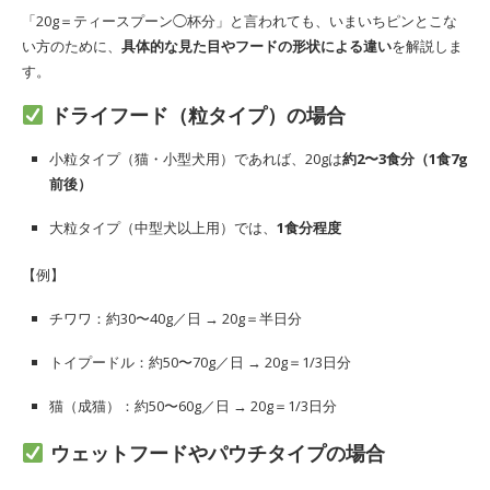
「20g＝ティースプーン◯杯分」と言われても、いまいちピンとこな
い方のために、
具体的な見た目やフードの形状による違い
を解説しま
す。
ドライフード（粒タイプ）の場合
小粒タイプ（猫・小型犬用）であれば、20gは
約2〜3食分（1食7g
前後）
大粒タイプ（中型犬以上用）では、
1食分程度
【例】
チワワ：約30〜40g／日 → 20g＝半日分
トイプードル：約50〜70g／日 → 20g＝1/3日分
猫（成猫）：約50〜60g／日 → 20g＝1/3日分
ウェットフードやパウチタイプの場合