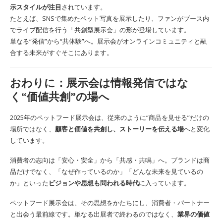
示スタイルが注目
されています。
たとえば、SNSで集めたペット写真を展示したり、ファンがブース内
でライブ配信を行う「共創型展示会」の形が登場しています。
単なる“発信”から“共体験”へ。展示会がオンラインコミュニティと融
合する未来がすぐそこにあります。
おわりに：展示会は情報発信ではな
く“価値共創”の場へ
2025年のペットフード展示会は、従来のように“商品を見せる”だけの
場所ではなく、
顧客と価値を共創し、ストーリーを伝える場
へと変化
しています。
消費者の志向は「安心・安全」から「共感・共鳴」へ。ブランドは商
品だけでなく、「なぜ作っているのか」「どんな未来を見ているの
か」といった
ビジョンや思想も問われる時代
に入っています。
ペットフード展示会は、その思想をかたちにし、消費者・パートナー
と出会う最前線です。単なる出展者で終わるのではなく、
業界の価値