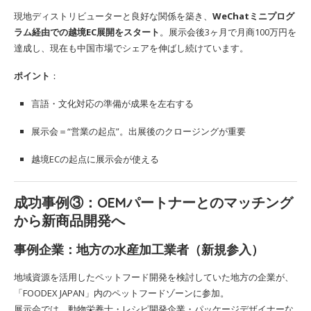
現地ディストリビューターと良好な関係を築き、
WeChatミニプログ
ラム経由での越境EC展開をスタート
。展示会後3ヶ月で月商100万円を
達成し、現在も中国市場でシェアを伸ばし続けています。
ポイント
：
言語・文化対応の準備が成果を左右する
展示会＝“営業の起点”。出展後のクロージングが重要
越境ECの起点に展示会が使える
成功事例③：OEMパートナーとのマッチング
から新商品開発へ
事例企業：地方の水産加工業者（新規参入）
地域資源を活用したペットフード開発を検討していた地方の企業が、
「FOODEX JAPAN」内のペットフードゾーンに参加。
展示会では、動物栄養士・レシピ開発企業・パッケージデザイナーな