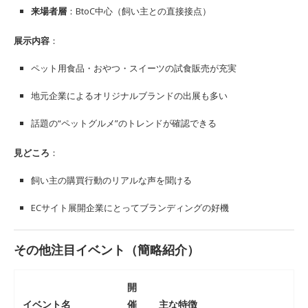
来場者層
：BtoC中心（飼い主との直接接点）
展示内容
：
ペット用食品・おやつ・スイーツの試食販売が充実
地元企業によるオリジナルブランドの出展も多い
話題の“ペットグルメ”のトレンドが確認できる
見どころ
：
飼い主の購買行動のリアルな声を聞ける
ECサイト展開企業にとってブランディングの好機
その他注目イベント（簡略紹介）
開
イベント名
催
主な特徴