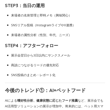
STEP3：当日の運用
来場者の名刺管理と即時メモ（興味関心）
SNSリアル投稿（InstagramライブやX連携）
来場者の属性分析（性別、年代、ニーズ）
STEP4：アフターフォロー
展示会翌日から3日以内にサンクスメール
商談につながるリードの優先対応
SNS投稿のまとめ・レポート化
今後のトレンド①：AI×ペットフード
AIによる
嗜好性分析、健康状態に応じたフード推薦
など、展示会でも
AI活用型ソリューションの展示が増加中。将来的には、ペット用スマ