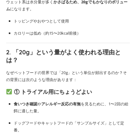
ウェット系は水分量が多く
かさばるため、20gでもかなりのボリュー
ム
になります。
トッピングやおやつとして使用
カロリーは低め（約15〜20kcal前後）
2. 「20g」という量がよく使われる理由と
は？
なぜペットフードの世界では「20g」という単位が頻出するのか？そ
の背景には次のような理由があります：
① トライアル用にちょうどよい
食いつき確認
や
アレルギー反応の有無
を見るために、1〜2回の給
餌に適した量。
ドッグフードやキャットフードの「サンプルサイズ」として定
番。