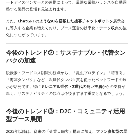
ートディスペンサーとの連携によって、最適な栄養バランスを自動調
整する製品の登場も見込まれます。
また、
ChatGPTのようなAIを搭載した接客チャットボット
を展示会
に導入する企業も増えており、ブース運営の効率化・データ収集の強
化につながっています。
今後のトレンド②：サステナブル・代替タン
パクの加速
脱炭素・フードロス削減の観点から、「昆虫プロテイン」「培養肉」
「海藻タンパク」など、次世代タンパク質を使ったペットフードの展
示が活発です。特に
ミレニアル世代・Z世代の飼い主層
からの支持が
厚く、サステナビリティの観点は今後ますます重要となるでしょう。
今後のトレンド③：D2C・コミュニティ活用
型ブース展開
2025年以降は、従来の「企業→顧客」構造に加え、
ファン参加型の展