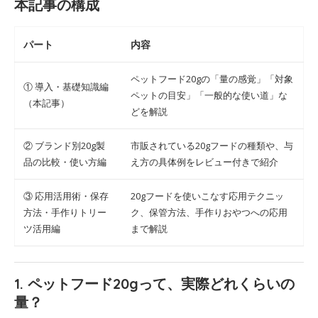
本記事の構成
パート
内容
ペットフード20gの「量の感覚」「対象
① 導入・基礎知識編
ペットの目安」「一般的な使い道」な
（本記事）
どを解説
② ブランド別20g製
市販されている20gフードの種類や、与
品の比較・使い方編
え方の具体例をレビュー付きで紹介
③ 応用活用術・保存
20gフードを使いこなす応用テクニッ
方法・手作りトリー
ク、保管方法、手作りおやつへの応用
ツ活用編
まで解説
1. ペットフード20gって、実際どれくらいの
量？