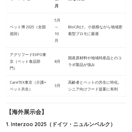
月
5月
ペット博 2025（全国
～
BtoC向け。小規模ながら地域密
巡回）
10
着型プロモに最適
月
アグリフードEXPO東
国産原材料や地域特産品とのコ
京（ペット食品部
8月
ラボ製品が強み
門）
CareTEX東京（介護×
高齢者とペットの共生に特化。
3月
ペット共生）
シニア向けフード提案に有利
【海外展示会】
1.
Interzoo 2025（ドイツ・ニュルンベルク）