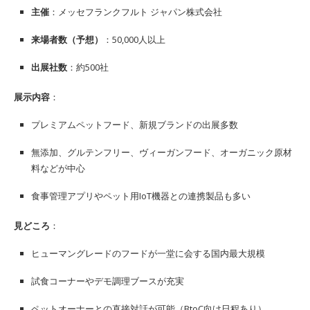
主催
：メッセフランクフルト ジャパン株式会社
来場者数（予想）
：50,000人以上
出展社数
：約500社
展示内容
：
プレミアムペットフード、新規ブランドの出展多数
無添加、グルテンフリー、ヴィーガンフード、オーガニック原材
料などが中心
食事管理アプリやペット用IoT機器との連携製品も多い
見どころ
：
ヒューマングレードのフードが一堂に会する国内最大規模
試食コーナーやデモ調理ブースが充実
ペットオーナーとの直接対話が可能（BtoC向け日程あり）