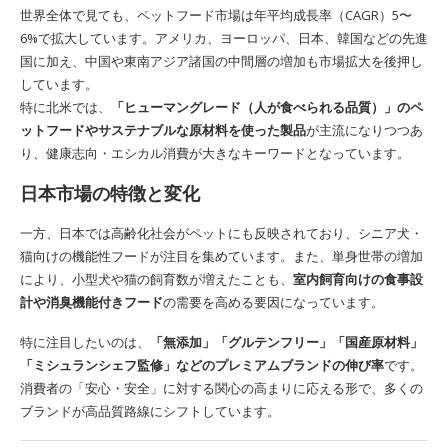
世界全体で見ても、ペットフード市場は年平均成長率（CAGR）5〜
6%で拡大しています。アメリカ、ヨーロッパ、日本、韓国などの先進
国に加え、中国や東南アジア諸国の中間層の増加も市場拡大を後押し
しています。
特に北米では、
「ヒューマングレード（人が食べられる品質）」のペ
ットフードやサステナブルな原材料を使った製品
が主流になりつつあ
り、健康志向・エシカル消費が大きなキーワードとなっています。
日本市場の特徴と変化
一方、日本では高齢化社会がペットにも反映されており、シニア犬・
猫向けの機能性フードが注目を集めています。また、単身世帯の増加
により、小型犬や猫の飼育数が増えたことも、
室内飼育向けの食事設
計や消臭機能付きフード
の需要を高める要因になっています。
特に注目したいのは、
「無添加」「グルテンフリー」「国産原材料」
「ミシュランシェフ監修」などのプレミアムブランドの伸び率
です。
消費者の「安心・安全」に対する関心の高まりに応える形で、多くの
ブランドが高品質路線にシフトしています。